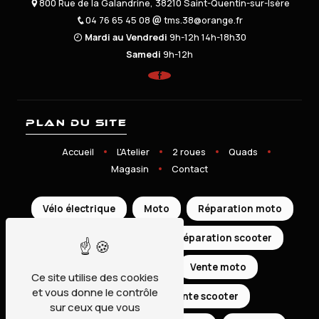
800 Rue de la Galandrine, 38210 Saint-Quentin-sur-Isère
04 76 65 45 08
tms.38@orange.fr
Mardi au Vendredi
9h-12h 14h-18h30
Samedi
9h-12h
Plan du site
Accueil
L'Atelier
2 roues
Quads
Magasin
Contact
Vélo électrique
Moto
Réparation moto
Scooter
Quad
Réparation scooter
Réparation quad
Vente moto
Ce site utilise des cookies
et vous donne le contrôle
Vente quad
Vente scooter
sur ceux que vous