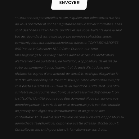
ENVOYER
** Les données personnelles communiquées sont nécessaires aux fins
de vous contacter et sont enregistrées dans un fichier informatisé. Elles
sont destinées à TONY MECA SPORTS et ses sous-traitants dans le seul
but de répondre à votre message. Les données collectées seront
communiquées aux seuls destinataires suivants: TONY MECA SPORTS
800 Rue de la Galandrine 38210 Saint-Quentin-sur-Isère
tms.38@orange.fr. Vous disposez de droits d’accès, de rectification,
d’effacement, de portabilité, de limitation, d’opposition, de retrait de
votre consentement à tout moment et du droit d’introduire une
réclamation auprès d’une autorité de contrôle, ainsi que d’organiser le
sort de vos données post-mortem. Vous pouvez exercer ces droits par
voie postale à l'adresse 800 Rue de la Galandrine 38210 Saint-Quentin-
sur-Isère ou par courrier électronique à l'adresse tms.38@orange.fr. Un
justificatif d'identité pourra vous être demandé. Nous conservons vos
données pendant la période de prise de contact puis pendant la durée
de prescription légale aux fins probatoires et de gestion des
contentieux. Vous avez le droit de vous inscrire sur la liste d'opposition au
démarchage téléphonique, disponible à cette adresse:
Bloctel.gouv.fr
.
Consultez le site cnil.fr pour plus d’informations sur vos droits.