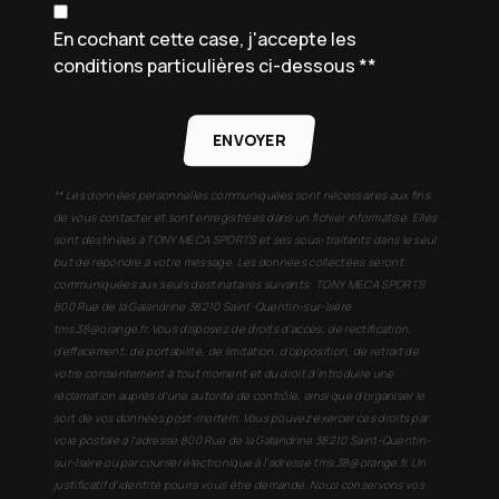
En cochant cette case, j'accepte les
conditions particulières ci-dessous **
ENVOYER
** Les données personnelles communiquées sont nécessaires aux fins
de vous contacter et sont enregistrées dans un fichier informatisé. Elles
sont destinées à TONY MECA SPORTS et ses sous-traitants dans le seul
but de répondre à votre message. Les données collectées seront
communiquées aux seuls destinataires suivants: TONY MECA SPORTS
800 Rue de la Galandrine 38210 Saint-Quentin-sur-Isère
tms.38@orange.fr. Vous disposez de droits d’accès, de rectification,
d’effacement, de portabilité, de limitation, d’opposition, de retrait de
votre consentement à tout moment et du droit d’introduire une
réclamation auprès d’une autorité de contrôle, ainsi que d’organiser le
sort de vos données post-mortem. Vous pouvez exercer ces droits par
voie postale à l'adresse 800 Rue de la Galandrine 38210 Saint-Quentin-
sur-Isère ou par courrier électronique à l'adresse tms.38@orange.fr. Un
justificatif d'identité pourra vous être demandé. Nous conservons vos