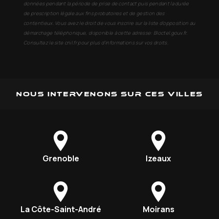
données pendant la période de prise de contact puis pendant la durée
de prescription légale aux fins probatoires et de gestion des
contentieux. Vous avez le droit de vous inscrire sur la liste d'opposition au
démarchage téléphonique, disponible à cette adresse:
Bloctel.gouv.fr
.
Consultez le site cnil.fr pour plus d’informations sur vos droits.
Nous intervenons sur ces villes
Grenoble
Izeaux
La Côte-Saint-André
Moirans