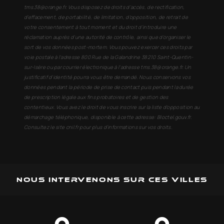
tms.38@orange.fr. Vous disposez de droits d’accès, de rectification,
d’effacement, de portabilité, de limitation, d’opposition, de retrait de
votre consentement à tout moment et du droit d’introduire une
réclamation auprès d’une autorité de contrôle, ainsi que d’organiser le
sort de vos données post-mortem. Vous pouvez exercer ces droits par
voie postale à l'adresse 800 Rue de la Galandrine 38210 Saint-Quentin-
sur-Isère ou par courrier électronique à l'adresse tms.38@orange.fr. Un
justificatif d'identité pourra vous être demandé. Nous conservons vos
données pendant la période de prise de contact puis pendant la durée
de prescription légale aux fins probatoires et de gestion des
contentieux. Vous avez le droit de vous inscrire sur la liste d'opposition au
démarchage téléphonique, disponible à cette adresse:
Bloctel.gouv.fr
.
Consultez le site cnil.fr pour plus d’informations sur vos droits.
Nous intervenons sur ces villes