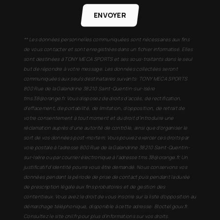
ENVOYER
** Les données personnelles communiquées sont nécessaires aux fins
de vous contacter et sont enregistrées dans un fichier informatisé. Elles
sont destinées à TONY MECA SPORTS et ses sous-traitants dans le seul
but de répondre à votre message. Les données collectées seront
communiquées aux seuls destinataires suivants: TONY MECA SPORTS
800 Rue de la Galandrine 38210 Saint-Quentin-sur-Isère
tms.38@orange.fr. Vous disposez de droits d’accès, de rectification,
d’effacement, de portabilité, de limitation, d’opposition, de retrait de
votre consentement à tout moment et du droit d’introduire une
réclamation auprès d’une autorité de contrôle, ainsi que d’organiser le
sort de vos données post-mortem. Vous pouvez exercer ces droits par
voie postale à l'adresse 800 Rue de la Galandrine 38210 Saint-Quentin-
sur-Isère ou par courrier électronique à l'adresse tms.38@orange.fr. Un
justificatif d'identité pourra vous être demandé. Nous conservons vos
données pendant la période de prise de contact puis pendant la durée
de prescription légale aux fins probatoires et de gestion des
contentieux. Vous avez le droit de vous inscrire sur la liste d'opposition au
démarchage téléphonique, disponible à cette adresse:
Bloctel.gouv.fr
.
Consultez le site cnil.fr pour plus d’informations sur vos droits.