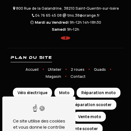
800 Rue de la Galandrine, 38210 Saint-Quentin-sur-Isère
04 76 65 45 08
tms.38@orange.fr
Mardi au Vendredi
9h-12h 14h-18h30
Samedi
9h-12h
Plan du site
Accueil
L'Atelier
2 roues
Quads
Magasin
Contact
Vélo électrique
Moto
Réparation moto
Scooter
Quad
Réparation scooter
Réparation quad
Vente moto
Ce site utilise des cookies
et vous donne le contrôle
Vente quad
Vente scooter