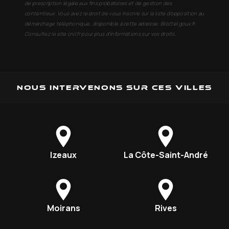
de prescription légale aux fins probatoires et de gestion des
contentieux. Vous avez le droit de vous inscrire sur la liste d'opposition au
démarchage téléphonique, disponible à cette adresse:
Bloctel.gouv.fr
.
Consultez le site cnil.fr pour plus d’informations sur vos droits.
Nous intervenons sur ces villes
Izeaux
La Côte-Saint-André
Moirans
Rives