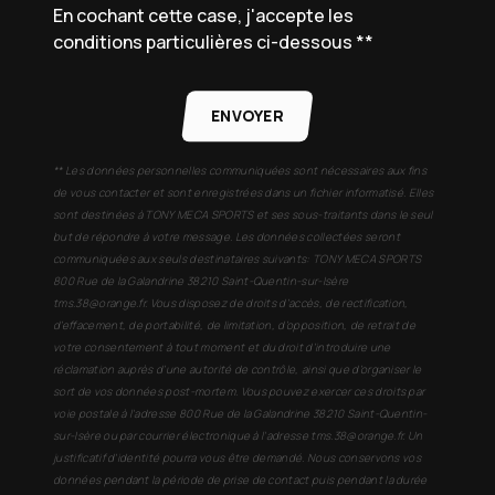
En cochant cette case, j'accepte les
conditions particulières ci-dessous **
ENVOYER
** Les données personnelles communiquées sont nécessaires aux fins
de vous contacter et sont enregistrées dans un fichier informatisé. Elles
sont destinées à TONY MECA SPORTS et ses sous-traitants dans le seul
but de répondre à votre message. Les données collectées seront
communiquées aux seuls destinataires suivants: TONY MECA SPORTS
800 Rue de la Galandrine 38210 Saint-Quentin-sur-Isère
tms.38@orange.fr. Vous disposez de droits d’accès, de rectification,
d’effacement, de portabilité, de limitation, d’opposition, de retrait de
votre consentement à tout moment et du droit d’introduire une
réclamation auprès d’une autorité de contrôle, ainsi que d’organiser le
sort de vos données post-mortem. Vous pouvez exercer ces droits par
voie postale à l'adresse 800 Rue de la Galandrine 38210 Saint-Quentin-
sur-Isère ou par courrier électronique à l'adresse tms.38@orange.fr. Un
justificatif d'identité pourra vous être demandé. Nous conservons vos
données pendant la période de prise de contact puis pendant la durée