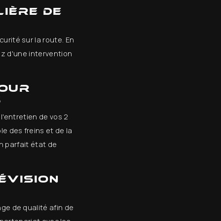
lière de
urité sur la route. En
z d'une intervention
pour
s
entretien de vos 2
e des freins et de la
n parfait état de
évision
ge de qualité afin de