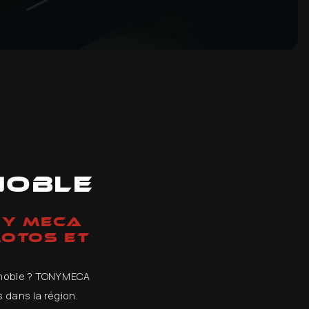
noble
NY MECA
MOTOS ET
renoble ? TONY MECA
 dans la région.