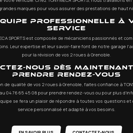
é de votre véhicule. Chez TONY MECA SPORTS, nous travaillons en
grandes marques pour vous assurer des prestations de haut n
équipe professionnelle à 
service
MECA SPORTS est composée de mécaniciens passionnés et comp
ins. Leur expertise et leur savoir-faire font de notre garage l
pour la révision de vos 2 roues à Grenoble.
ctez-nous dès maintenan
prendre rendez-vous
on de qualité de vos 2 roues à Grenoble, faites confiance à T
u 04 76 65 45 08 pour prendre rendez-vous ou pour plus d'inf
équipe se fera un plaisir de répondre à toutes vos questions et
service personnalisé et adapté à vos besoins.
EN SAVOIR PLUS
CONTACTEZ-NOUS