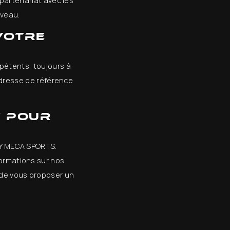
 partenariat avec les
iveau.
votre
étents, toujours à
'adresse de référence
t pour
ONY MECA SPORTS.
ormations sur nos
 de vous proposer un